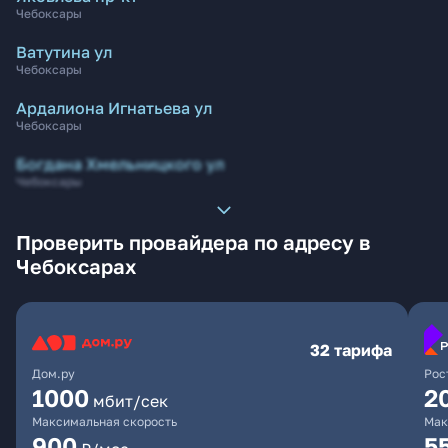
Чебоксары
Ватутина ул
Чебоксары
Ардалиона Игнатьева ул
Чебоксары
Богдана Хмельницкого ул
Чебоксары
Проверить провайдера по адресу в
Чебоксарах
32 тарифа
Дом.ру
Рос
1000
2
мбит/сек
Максимальная скорость
Мак
900
5