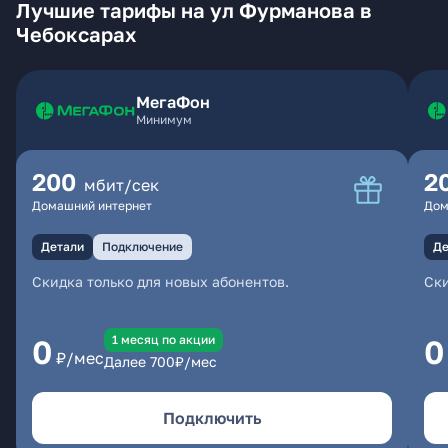
Лучшие тарифы на ул Фурманова в
Чебоксарах
МегаФон
Минимум
200
2
мбит/сек
Домашний интернет
Дом
Детали
Подключение
Де
Скидка только для новых абонентов.
Ски
1 месяц по акции
0
0
₽/мес
Далее
700
₽/мес
Подключить