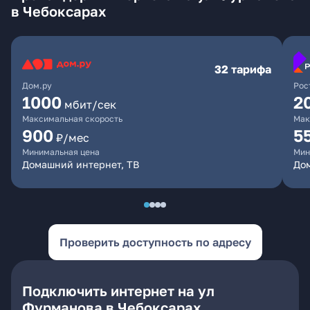
в Чебоксарах
32 тарифа
Дом.ру
Рос
1000
2
мбит/сек
Максимальная скорость
Мак
900
5
₽/мес
Минимальная цена
Мин
Домашний интернет, ТВ
Дом
Проверить доступность по адресу
Подключить интернет на ул
Фурманова в Чебоксарах