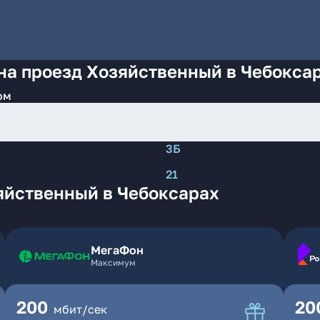
на проезд Хозяйственный в Чебокса
ом
3Б
21
яйственный в Чебоксарах
МегаФон
Максимум
200
20
мбит/сек