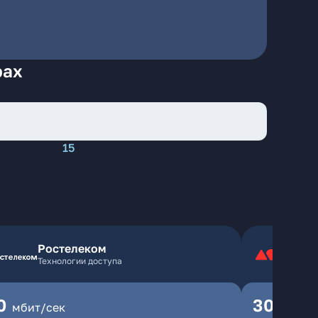
рах
15
Ростелеком
Технологии доступа
0
300
мбит/сек
мбит