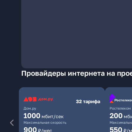
Провайдеры интернета на про
32 тарифа
Дом.ру
Ростелеком
1000
200
мбит/сек
мб
Максимальная скорость
Максимальна
900
550
₽/мес
₽/м