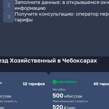
Заполните данные: в открывшемся окн
информацию
Получите консультацию: оператор пе
тарифы
езд Хозяйственный в Чебоксарах
12 тарифов
40 тар
МегаФон
500
ит/сек
мбит/сек
я скорость
Максимальная скорость
520
ес
₽/мес