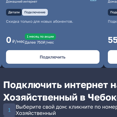
Домашний интернет
Дома
Детали
Подключение
Под
Скидка только для новых абонентов.
Под
1 месяц по акции
0
5
₽/мес
Далее
750
₽/мес
Подключить
Подключить интернет н
Хозяйственный в Чебо
Выберите свой дом: кликните по номе
Хозяйственный