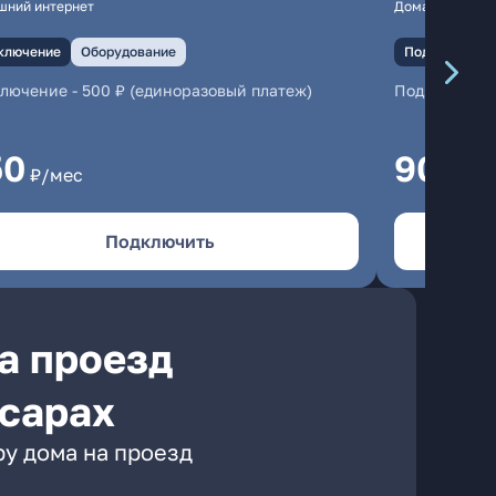
шний интернет
Домашний инте
ключение
Оборудование
Подключение
ключение
-
500 ₽ (единоразовый платеж)
Подключени
50
900
₽/мес
₽/
Подключить
а проезд
ксарах
ру дома на проезд