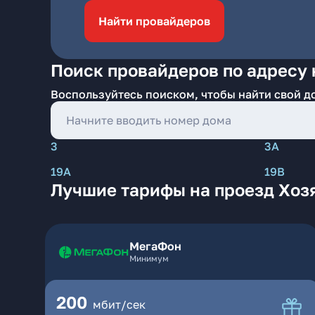
Найти провайдеров
Поиск провайдеров по адресу 
Воспользуйтесь поиском, чтобы найти свой д
3
3А
19А
19В
Лучшие тарифы на проезд Хоз
МегаФон
Минимум
200
мбит/сек