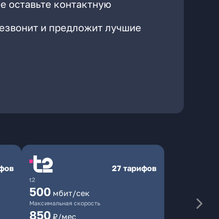
е оставьте контактную
резвонит и предложит лучшие
ифов
27 тарифов
t2
500
мбит/сек
Максимальная скорость
850
₽/мес