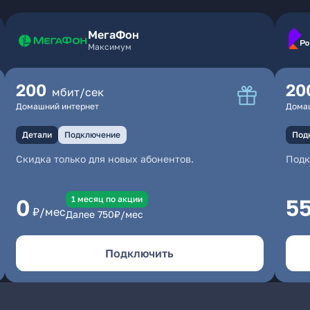
МегаФон
Максимум
200
20
мбит/сек
Домашний интернет
Дома
Детали
Подключение
Под
Скидка только для новых абонентов.
Под
1 месяц по акции
0
5
₽/мес
Далее
750
₽/мес
Подключить