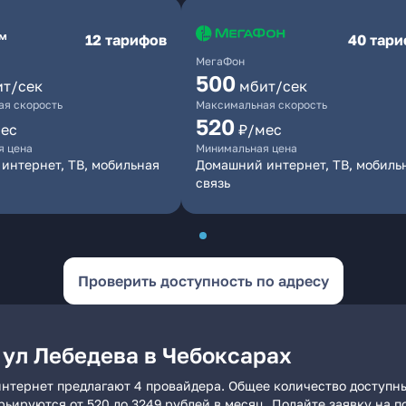
12 тарифов
40 тар
МегаФон
500
ит/сек
мбит/сек
я скорость
Максимальная скорость
520
ес
₽/мес
я цена
Минимальная цена
интернет, ТВ, мобильная
Домашний интернет, ТВ, мобиль
связь
Проверить доступность по адресу
 ул Лебедева в Чебоксарах
интернет предлагают 4 провайдера. Общее количество доступны
арьируются от 520 до 3249 рублей в месяц. Подайте заявку на