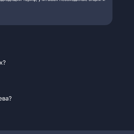
х?
ева?