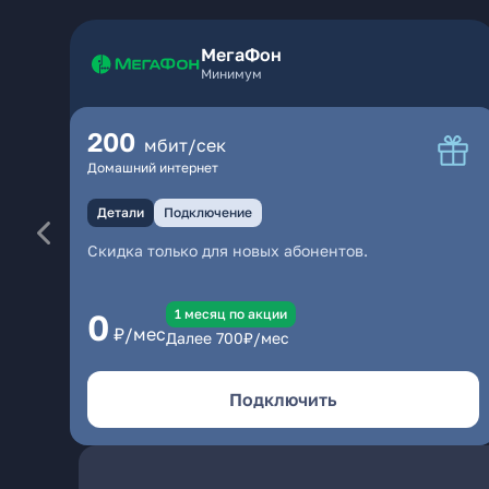
МегаФон
Минимум
200
мбит/сек
Домашний интернет
Детали
Подключение
Скидка только для новых абонентов.
1 месяц по акции
0
₽/мес
Далее
700
₽/мес
Подключить