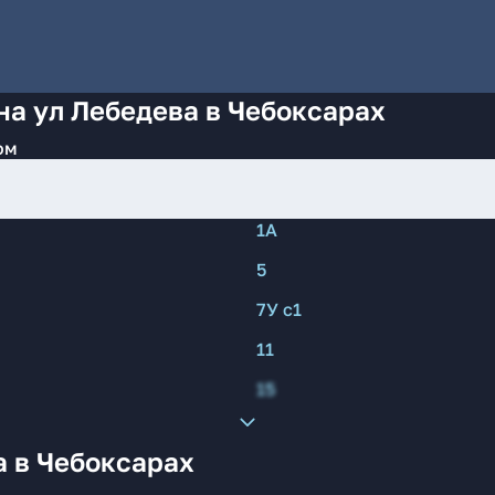
на ул Лебедева в Чебоксарах
ом
1А
5
7У с1
11
15
а в Чебоксарах