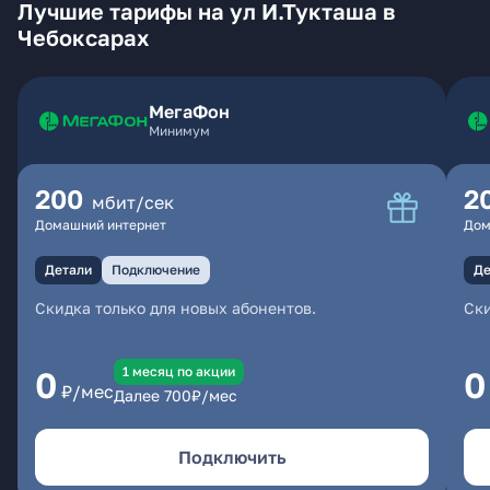
Лучшие тарифы на ул И.Тукташа в
Чебоксарах
МегаФон
Минимум
200
2
мбит/сек
Домашний интернет
Дом
Детали
Подключение
Де
Скидка только для новых абонентов.
Ски
1 месяц по акции
0
0
₽/мес
Далее
700
₽/мес
Подключить