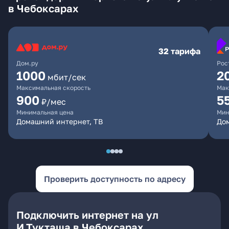
в Чебоксарах
32 тарифа
Дом.ру
Рос
1000
2
мбит/сек
Максимальная скорость
Мак
900
5
₽/мес
Минимальная цена
Мин
Домашний интернет, ТВ
Дом
Проверить доступность по адресу
Подключить интернет на ул
И.Тукташа в Чебоксарах