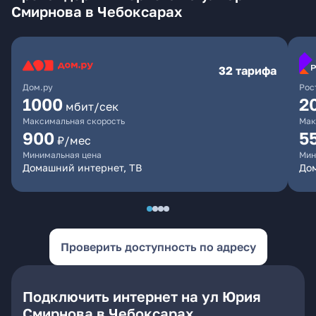
Смирнова в Чебоксарах
32 тарифа
Дом.ру
Рос
1000
2
мбит/сек
Максимальная скорость
Мак
900
5
₽/мес
Минимальная цена
Мин
Домашний интернет, ТВ
Дом
Проверить доступность по адресу
Подключить интернет на ул Юрия
Смирнова в Чебоксарах