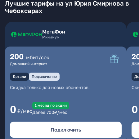
Лучшие тарифы на ул Юрия Смирнова в
Чебоксарах
МегаФон
Минимум
200
2
мбит/сек
Домашний интернет
Дом
Детали
Подключение
Де
Скидка только для новых абонентов.
Ски
1 месяц по акции
0
0
₽/мес
Далее
700
₽/мес
Подключить