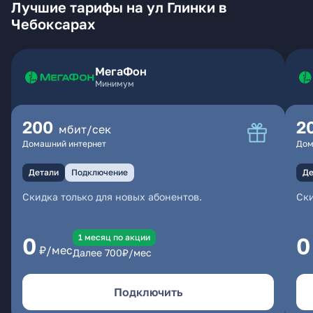
Лучшие тарифы на ул Глинки в
Чебоксарах
МегаФон
Минимум
200
2
мбит/сек
Домашний интернет
Дом
Детали
Подключение
Де
Скидка только для новых абонентов.
Ски
1 месяц по акции
0
0
₽/мес
Далее
700
₽/мес
Подключить