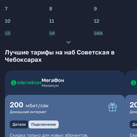
7
8
9
10
11
12
13
14
14А
Лучшие тарифы на наб Советская в
Чебоксарах
МегаФон
Минимум
200
2
мбит/сек
Домашний интернет
Дом
Детали
Подключение
Де
Скидка только для новых абонентов.
Ски