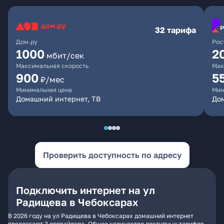
32 тарифа
Дом.ру
Рос
1000
2
мбит/сек
Максимальная скорость
Мак
900
5
₽/мес
Минимальная цена
Мин
Домашний интернет, ТВ
Дом
Проверить доступность по адресу
Подключить интернет на ул
Радищева в Чебоксарах
В 2026 году на ул Радищева в Чебоксарах домашний интернет
предлагают 3 провайдера. Общее количество доступных тарифов -