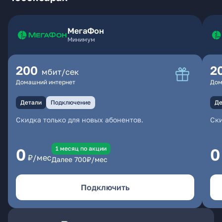
МегаФон
Минимум
200
2
мбит/сек
Домашний интернет
Дом
Детали
Подключение
Де
Скидка только для новых абонентов.
Ски
1 месяц по акции
0
0
₽/мес
Далее
700
₽/мес
Подключить