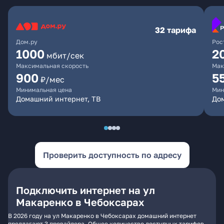
32 тарифа
Дом.ру
Рос
1000
2
мбит/сек
Максимальная скорость
Мак
900
5
₽/мес
Минимальная цена
Мин
Домашний интернет, ТВ
Дом
Проверить доступность по адресу
Подключить интернет на ул
Макаренко в Чебоксарах
В 2026 году на ул Макаренко в Чебоксарах домашний интернет
предлагают 3 провайдера. Общее количество доступных тарифов -