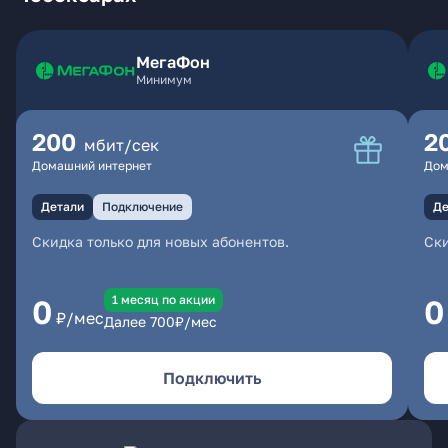
МегаФон
Минимум
200
2
мбит/сек
Домашний интернет
Дом
Детали
Подключение
Де
Скидка только для новых абонентов.
Ски
1 месяц по акции
0
0
₽/мес
Далее
700
₽/мес
Подключить