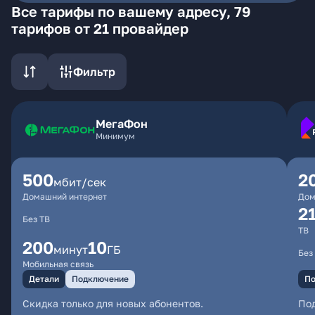
Все тарифы по вашему адресу, 79
тарифов от 21 провайдер
Фильтр
МегаФон
Минимум
500
2
мбит/сек
Домашний интернет
Дом
2
Без ТВ
ТВ
200
10
минут
ГБ
Без
Мобильная связь
Детали
Подключение
По
Скидка только для новых абонентов.
По