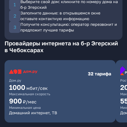
Выберите свой дом: кликните по номеру дома на
б-р Эгерский
Заполните данные: в открывшемся окне
оставьте контактную информацию
Получите консультацию: оператор перезвонит и
предложит лучшие тарифы
Провайдеры интернета на б-р Эгерский
в Чебоксарах
32 тарифа
Дом.ру
Рос
1000
2
мбит/сек
Максимальная скорость
Мак
900
5
₽/мес
Минимальная цена
Мин
Домашний интернет, ТВ
Дом