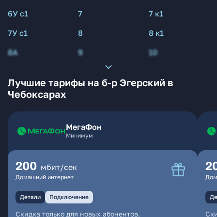
6У с1
7
7 к1
7У с1
8
8 к1
8А
9
10
Лучшие тарифы на б-р Эгерский в
Чебоксарах
МегаФон
Минимум
200
2
мбит/сек
Домашний интернет
Дом
Детали
Подключение
Де
Скидка только для новых абонентов.
Ски