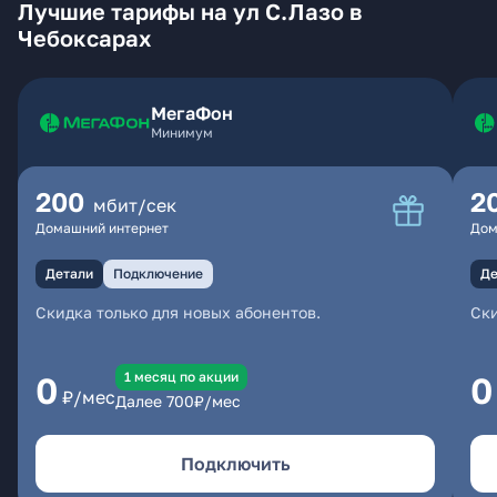
Лучшие тарифы на ул С.Лазо в
Чебоксарах
МегаФон
Минимум
200
2
мбит/сек
Домашний интернет
Дом
Детали
Подключение
Де
Скидка только для новых абонентов.
Ски
1 месяц по акции
0
0
₽/мес
Далее
700
₽/мес
Подключить