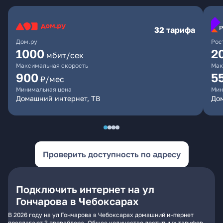
32 тарифа
Дом.ру
Рос
1000
2
мбит/сек
Максимальная скорость
Мак
900
5
₽/мес
Минимальная цена
Мин
Домашний интернет, ТВ
Дом
Проверить доступность по адресу
Подключить интернет на ул
Гончарова в Чебоксарах
В 2026 году на ул Гончарова в Чебоксарах домашний интернет
предлагают 3 провайдера. Общее количество доступных тарифов -