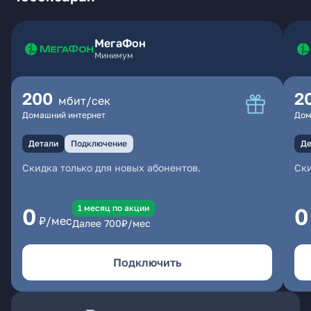
МегаФон
Минимум
200
2
мбит/сек
Домашний интернет
Дом
Детали
Подключение
Де
Скидка только для новых абонентов.
Ски
1 месяц по акции
0
0
₽/мес
Далее
700
₽/мес
Подключить