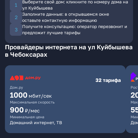
Выберите свой дом: кликните по номеру дома на
ул Куйбышева
Заполните данные: в открывшемся окне
оставьте контактную информацию
Получите консультацию: оператор перезвонит и
предложит лучшие тарифы
Провайдеры интернета на ул Куйбышева
в Чебоксарах
32 тарифа
Дом.ру
Рос
1000
2
мбит/сек
Максимальная скорость
Мак
900
5
₽/мес
Минимальная цена
Мин
Домашний интернет, ТВ
Дом