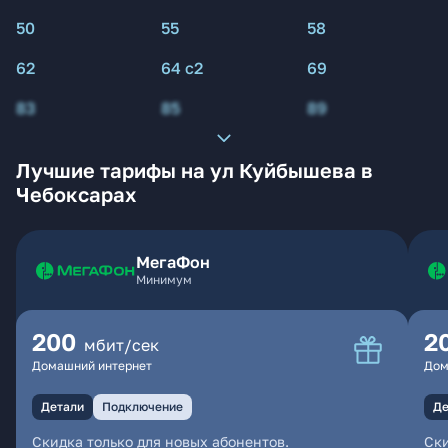
50
55
58
62
64 с2
69
83
85
89
Лучшие тарифы на ул Куйбышева в
Чебоксарах
МегаФон
Минимум
200
2
мбит/сек
Домашний интернет
Дом
Детали
Подключение
Де
Скидка только для новых абонентов.
Ски