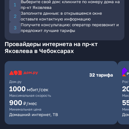
Выберите свой дом: кликните по номеру дома на
пр-кт Яковлева
Заполните данные: в открывшемся окне
оставьте контактную информацию
Получите консультацию: оператор перезвонит и
предложит лучшие тарифы
Провайдеры интернета на пр-кт
Яковлева в Чебоксарах
32 тарифа
Дом.ру
Рос
1000
2
мбит/сек
Максимальная скорость
Мак
900
5
₽/мес
Минимальная цена
Мин
Домашний интернет, ТВ
Дом