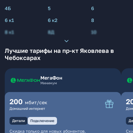
4Б
5
6
6 к1
6 к2
8
8 к1
8Д
10
Лучшие тарифы на пр-кт Яковлева в
Чебоксарах
МегаФон
Минимум
200
2
мбит/сек
Домашний интернет
Дом
Детали
Подключение
Де
Скидка только для новых абонентов.
Ски