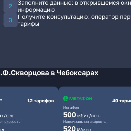
Заполните данные: в открывшемся окн
информацию
Получите консультацию: оператор пе
тарифы
И.Ф.Скворцова в Чебоксарах
12 тарифов
40 тар
МегаФон
500
ит/сек
мбит/сек
я скорость
Максимальная скорость
520
ес
₽/мес