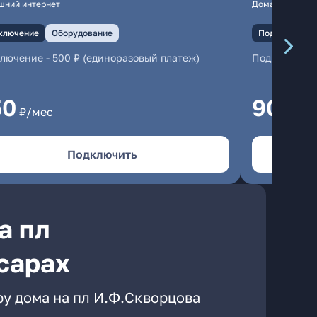
шний интернет
Домашний инте
ключение
Оборудование
Подключение
ключение
-
500 ₽ (единоразовый платеж)
Подключени
50
900
₽/мес
₽/
Подключить
а пл
сарах
ру дома на пл И.Ф.Скворцова