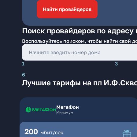
Найти провайдеров
Поиск провайдеров по адресу 
Воспользуйтесь поиском, чтобы найти свой д
1
3
6
Лучшие тарифы на пл И.Ф.Скв
МегаФон
Минимум
200
мбит/сек