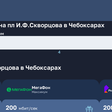
на пл И.Ф.Скворцова в Чебоксарах
ом
4
орцова в Чебоксарах
МегаФон
Максимум
200
20
мбит/сек