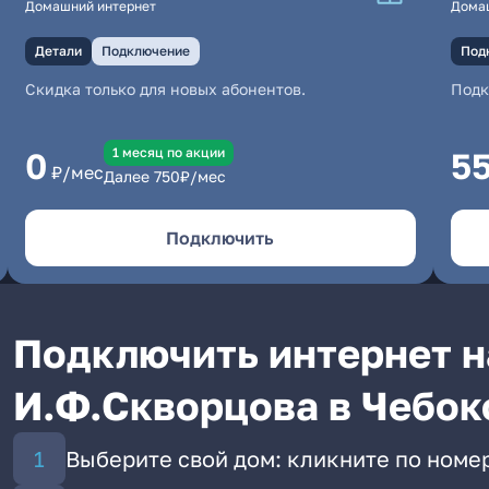
Домашний интернет
Дома
Детали
Подключение
Под
Скидка только для новых абонентов.
Под
1 месяц по акции
0
5
₽/мес
Далее
750
₽/мес
Подключить
Подключить интернет н
И.Ф.Скворцова в Чебок
Выберите свой дом: кликните по номе