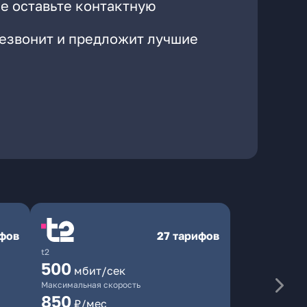
е оставьте контактную
резвонит и предложит лучшие
ифов
27 тарифов
t2
500
мбит/сек
Максимальная скорость
850
₽/мес