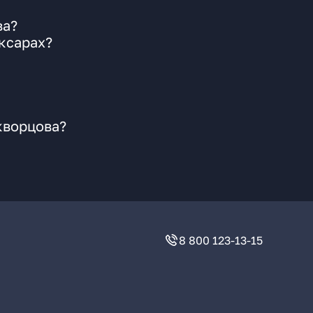
ва?
ксарах?
кворцова?
8 800 123-13-15