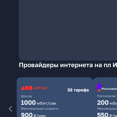
Провайдеры интернета на пл 
32 тарифа
Дом.ру
Ростелеком
1000
200
мбит/сек
мб
Максимальная скорость
Максимальна
900
550
₽/мес
₽/м