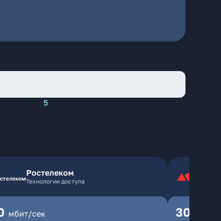
5
Ростелеком
Технологии доступа
0
300
мбит/сек
мбит