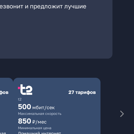
резвонит и предложит лучшие
ифов
27 тарифов
t2
500
мбит/сек
Максимальная скорость
850
₽/мес
Минимальная цена
ная
Домашний интернет