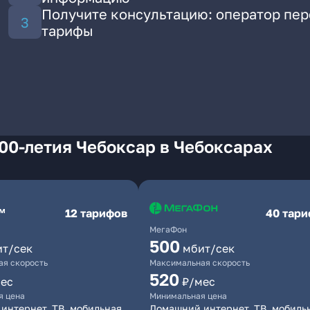
Получите консультацию: оператор пе
тарифы
00-летия Чебоксар в Чебоксарах
12 тарифов
40 тар
МегаФон
500
ит/сек
мбит/сек
я скорость
Максимальная скорость
520
ес
₽/мес
я цена
Минимальная цена
интернет, ТВ, мобильная
Домашний интернет, ТВ, мобиль