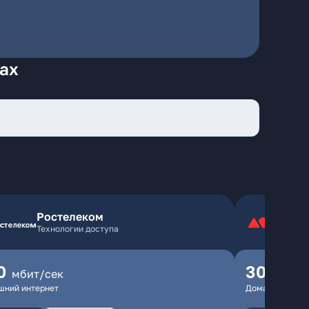
рах
Ростелеком
Технологии доступа
0
300
мбит/сек
мбит
шний интернет
Домашний инте