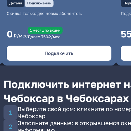
Детали
Подключение
Под
Скидка только для новых абонентов.
Под
1 месяц по акции
0
5
₽/мес
Далее
750
₽/мес
Подключить
Подключить интернет н
Чебоксар в Чебоксарах
Выберите свой дом: кликните по номер
Чебоксар
Заполните данные: в открывшемся окн
информацию