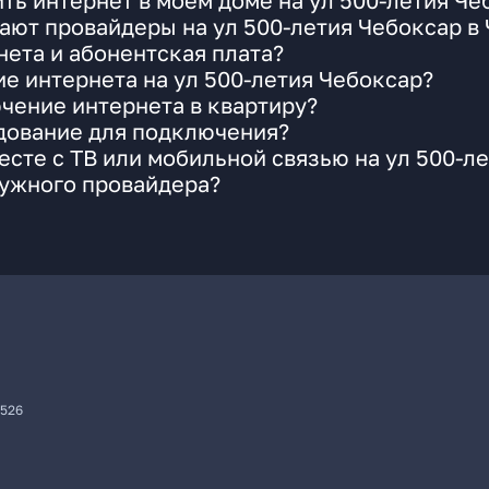
ть интернет в моем доме на ул 500-летия Че
ают провайдеры на ул 500-летия Чебоксар в
ета и абонентская плата?
ие интернета на ул 500-летия Чебоксар?
чение интернета в квартиру?
удование для подключения?
сте с ТВ или мобильной связью на ул 500-л
нужного провайдера?
7526