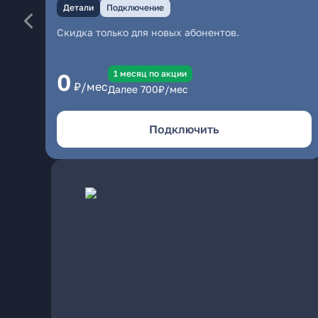
Детали
Подключение
Скидка только для новых абонентов.
1 месяц по акции
0
₽/мес
Далее
700
₽/мес
Подключить