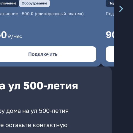
ключение
Оборудование
Подключение
ключение
-
500 ₽ (единоразовый платеж)
Подключени
50
900
₽/мес
₽/
Подключить
а ул 500-летия
у дома на ул 500-летия
е оставьте контактную