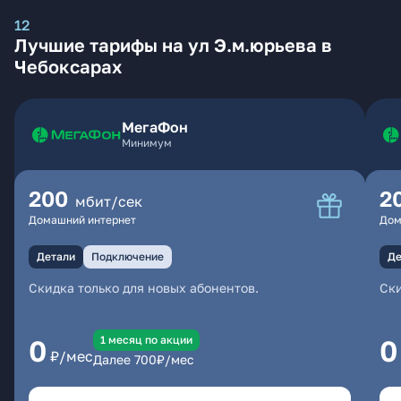
12
Лучшие тарифы на ул Э.м.юрьева в
Чебоксарах
МегаФон
Минимум
200
2
мбит/сек
Домашний интернет
Дом
Детали
Подключение
Де
Скидка только для новых абонентов.
Ски
1 месяц по акции
0
0
₽/мес
Далее
700
₽/мес