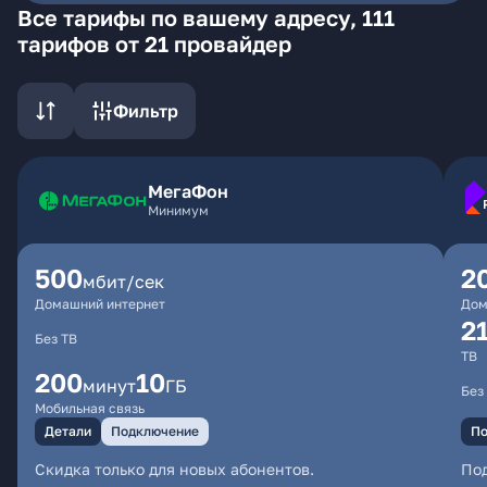
Все тарифы по вашему адресу, 111
тарифов от 21 провайдер
Фильтр
МегаФон
Минимум
500
2
мбит/сек
Домашний интернет
Дом
2
Без ТВ
ТВ
200
10
минут
ГБ
Без
Мобильная связь
Детали
Подключение
По
Скидка только для новых абонентов.
По