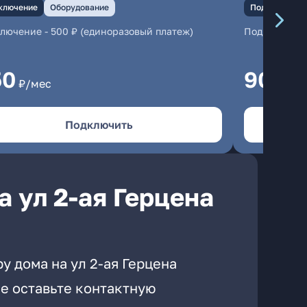
ключение
Оборудование
Подключение
ключение
-
500 ₽ (единоразовый платеж)
Подключени
50
900
₽/мес
₽/
Подключить
 ул 2-ая Герцена
у дома на ул 2-ая Герцена
е оставьте контактную