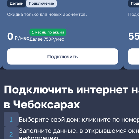
Детали
Подключение
Под
Скидка только для новых абонентов.
Под
1 месяц по акции
0
5
₽/мес
Далее
750
₽/мес
Подключить
Подключить интернет на
в Чебоксарах
Выберите свой дом: кликните по номер
Заполните данные: в открывшемся окн
информацию