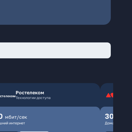
Ростелеком
Технологии доступа
0
300
мбит/сек
мбит
шний интернет
Домашний инте