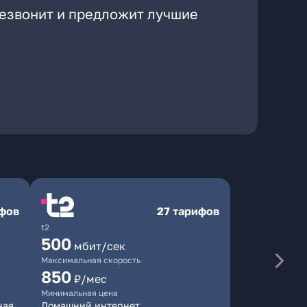
резвонит и предложит лучшие
ифов
27 тарифов
t2
500
мбит/сек
Максимальная скорость
850
₽/мес
Минимальная цена
ная
Домашний интернет