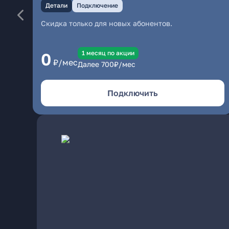
Детали
Подключение
Скидка только для новых абонентов.
1 месяц по акции
0
₽/мес
Далее
700
₽/мес
Подключить