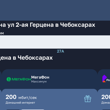
а ул 2-ая Герцена в Чебоксарах
ом
27А
цена в Чебоксарах
МегаФон
Максимум
200
20
мбит/сек
Домашний интернет
Дома