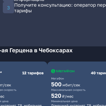
Получите консультацию: оператор пе
тарифы
-ая Герцена в Чебоксарах
12 тарифов
40 тар
МегаФон
500
ит/сек
мбит/сек
я скорость
Максимальная скорость
520
ес
₽/мес
я цена
Минимальная цена
интернет, ТВ, мобильная
Домашний интернет, ТВ, мобиль