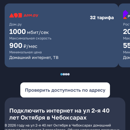
32 тарифа
Дом.ру
Рос
1000
2
мбит/сек
Максимальная скорость
Мак
900
5
₽/мес
Минимальная цена
Мин
Домашний интернет, ТВ
Дом
Проверить доступность по адресу
Подключить интернет на ул 2-я 40
лет Октября в Чебоксарах
В 2026 году на ул 2-я 40 лет Октября в Чебоксарах домашний
интернет предлагают 3 провайдера. Общее количество доступных