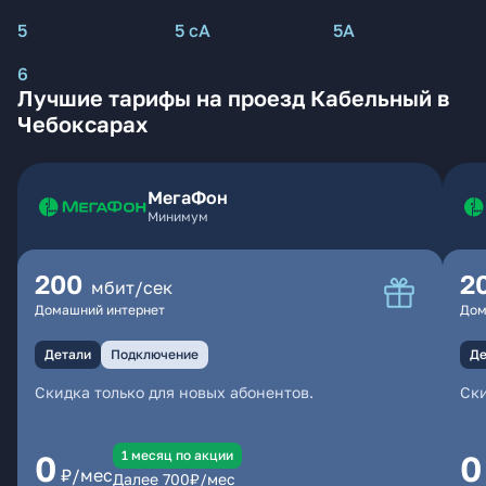
5
5 сА
5А
6
Лучшие тарифы на проезд Кабельный в
Чебоксарах
МегаФон
Минимум
200
2
мбит/сек
Домашний интернет
Дом
Детали
Подключение
Де
Скидка только для новых абонентов.
Ски
1 месяц по акции
0
0
₽/мес
Далее
700
₽/мес