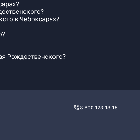
сарах?
дественского?
кого в Чебоксарах?
о?
лая Рождественского?
8 800 123-13-15