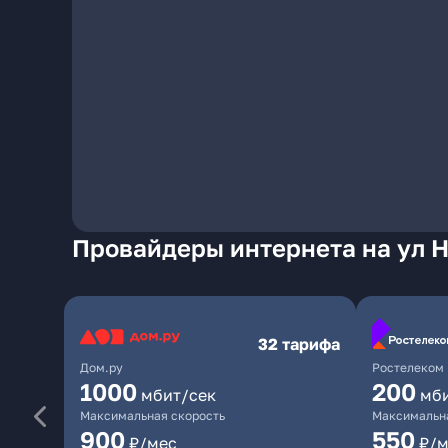
Провайдеры интернета на ул 
32 тарифа
Дом.ру
Ростелеком
1000
200
мбит/сек
мб
Максимальная скорость
Максимальна
900
550
₽/мес
₽/м