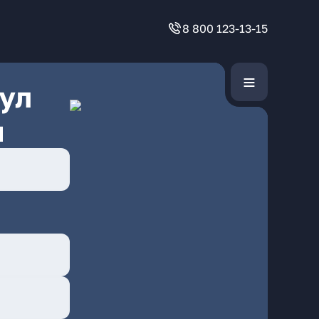
8 800 123-13-15
ул
ы