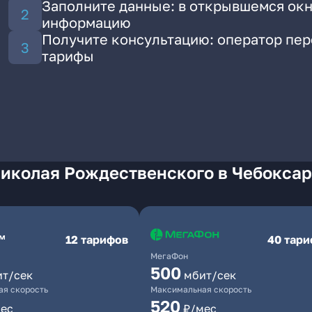
Заполните данные: в открывшемся окн
информацию
Получите консультацию: оператор пе
тарифы
Николая Рождественского в Чебокса
12 тарифов
40 тар
МегаФон
500
ит/сек
мбит/сек
я скорость
Максимальная скорость
520
ес
₽/мес