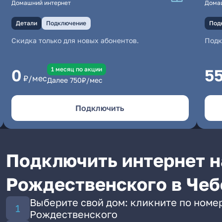
Домашний интернет
Дома
Детали
Подключение
Под
Скидка только для новых абонентов.
Под
1 месяц по акции
0
5
₽/мес
Далее
750
₽/мес
Подключить
Подключить интернет н
Рождественского в Чеб
Выберите свой дом: кликните по номе
Рождественского