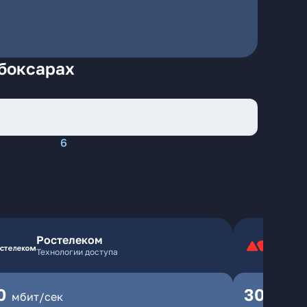
ебоксарах
6
Ростелеком
Технологии доступа
0
300
мбит/сек
мбит