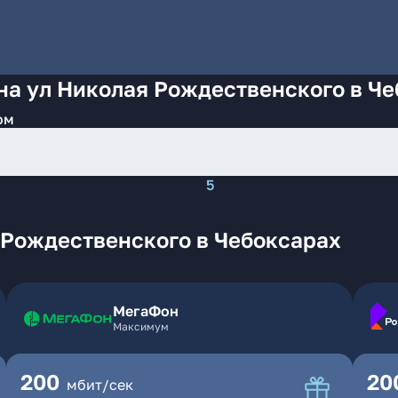
на ул Николая Рождественского в Ч
ом
5
 Рождественского в Чебоксарах
МегаФон
Максимум
200
20
мбит/сек