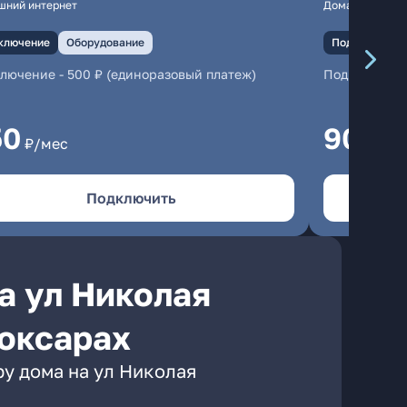
шний интернет
Домашний инте
ключение
Оборудование
Подключение
ключение
-
500 ₽ (единоразовый платеж)
Подключени
50
900
₽/мес
₽/
Подключить
а ул Николая
оксарах
ру дома на ул Николая