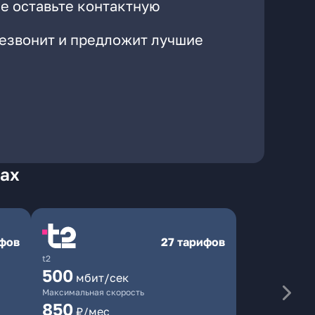
е оставьте контактную
резвонит и предложит лучшие
рах
ифов
27 тарифов
t2
500
мбит/сек
Максимальная скорость
850
₽/мес