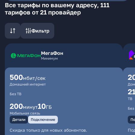
Все тарифы по вашему адресу, 111
тарифов от 21 провайдер
Фильтр
МегаФон
Минимум
500
2
мбит/сек
Домашний интернет
Дом
2
Без ТВ
ТВ
200
10
минут
ГБ
Без
Мобильная связь
Детали
Подключение
По
Скидка только для новых абонентов.
По